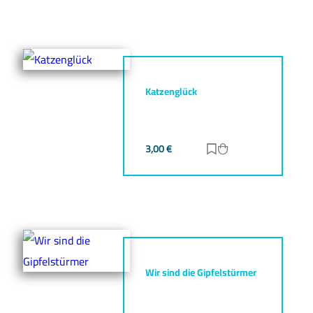
Katzenglück
3,00
€
Zur Merkliste hinz
Zum Warenkorb h
Wir sind die Gipfelstürmer