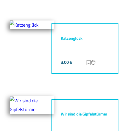
Katzenglück
3,00
€
Zur Merkliste hinz
Zum Warenkorb h
Wir sind die Gipfelstürmer