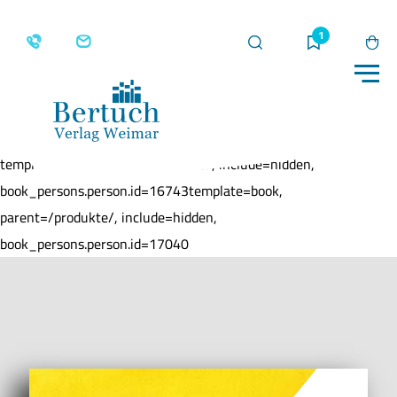
Suche
Merkliste
Wa
Me
Home
Produkte
MIA!
template=book, parent=/produkte/, include=hidden,
book_persons.person.id=16743template=book,
parent=/produkte/, include=hidden,
book_persons.person.id=17040