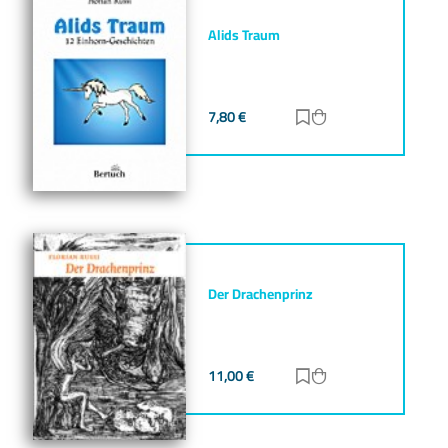
Alids Traum
7,80
€
Zur Merkliste hinz
Zum Warenkorb h
Der Drachenprinz
11,00
€
Zur Merkliste hinz
Zum Warenkorb h