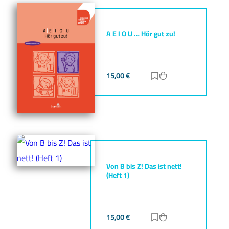
A E I O U … Hör gut zu!
15,00
€
Zur Merkliste hinz
Zum Warenkorb h
Von B bis Z! Das ist nett!
(Heft 1)
15,00
€
Zur Merkliste hinz
Zum Warenkorb h