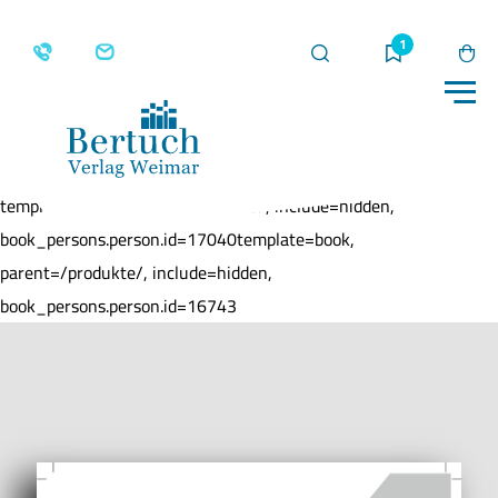
Suche
Merkliste
Wa
Me
Home
Produkte
Lesetexte neu
template=book, parent=/produkte/, include=hidden,
book_persons.person.id=17040template=book,
parent=/produkte/, include=hidden,
book_persons.person.id=16743