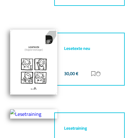
Lesetexte neu
30,00
€
Zur Merkliste hinz
Zum Warenkorb h
Lesetraining