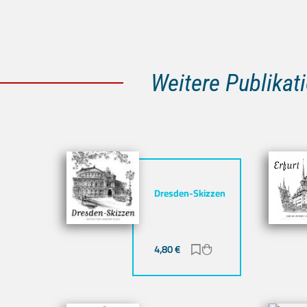
Weitere Publikati
Dresden-Skizzen
4,80
€
Zur Merkliste hinzufü
Zum Warenkorb hin