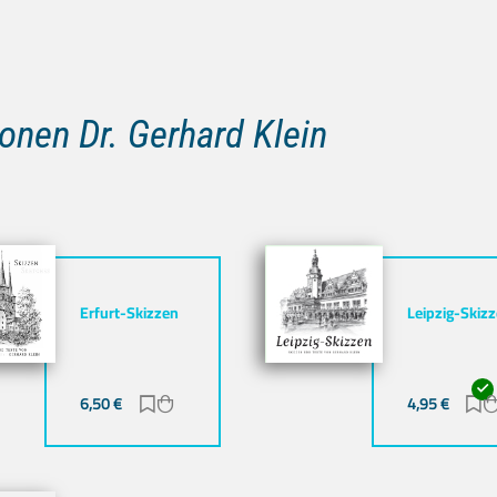
onen Dr. Gerhard Klein
Erfurt-Skizzen
Leipzig-Skiz
gen
zufügen
6,50
€
Zur Merkliste hinzufügen
Zum Warenkorb hinzufügen
4,95
€
Z