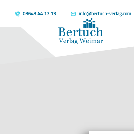
Home
Produkte
Erfurt-Skizze
template=book, parent=/produkte/, include=hidden, book_person
03643 44 17 13
info@bertuch-verlag.com