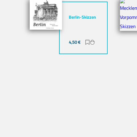
Berlin-Skizzen
4,50
€
Zur Merkliste hinzufü
Zum Warenkorb hin