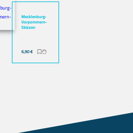
Mecklenburg-
Vorpommern-
Skizzen
gen
zufügen
6,90
€
Zur Merkliste hinzufügen
Zum Warenkorb hinzufügen