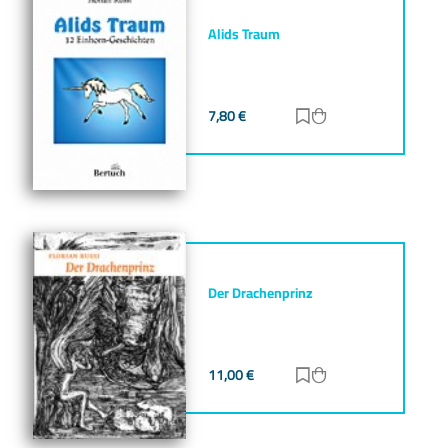
Alids Traum
7,80
€
Zur Merkliste hinz
Zum Warenkorb h
Der Drachenprinz
11,00
€
Zur Merkliste hinz
Zum Warenkorb h