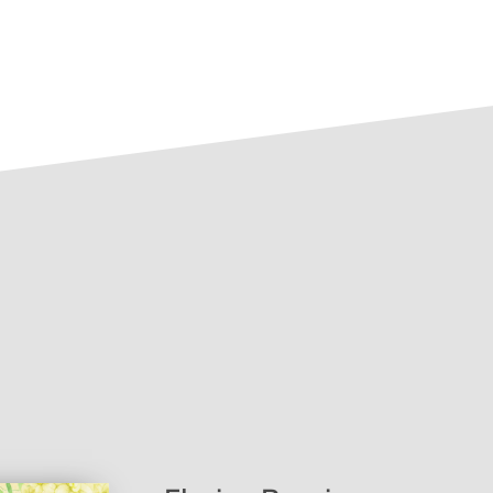
hichten
s.person.id=16712