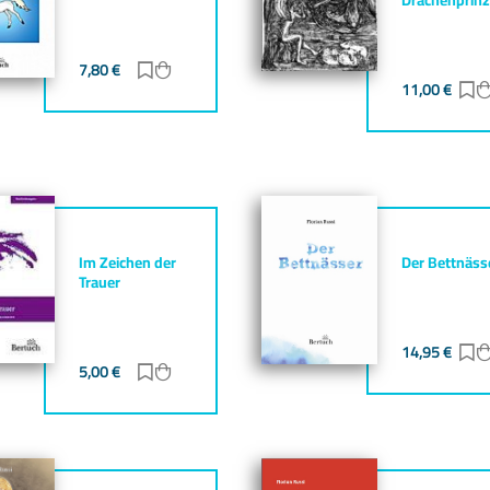
7,80
€
Zur Merkliste hinzufügen
Zum Warenkorb hinzufügen
gen
zufügen
11,00
€
Z
Im Zeichen der
Der Bettnäss
Trauer
14,95
€
Z
gen
zufügen
5,00
€
Zur Merkliste hinzufügen
Zum Warenkorb hinzufügen