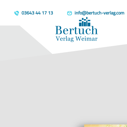
Home
Produkte
Einhorn-Gesc
template=book, parent=/produkte/, include=hidden, book_person
03643 44 17 13
info@bertuch-verlag.com