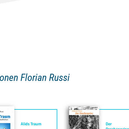
ionen Florian Russi
Alids Traum
Der
Drachenprinz