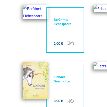
Berühmte
Liebespaare
2,00
€
Zur Merkliste hinzufü
Zum Warenkorb hin
Einhorn-
Geschichten
3,00
€
Zur Merkliste hinzufü
Zum Warenkorb hin