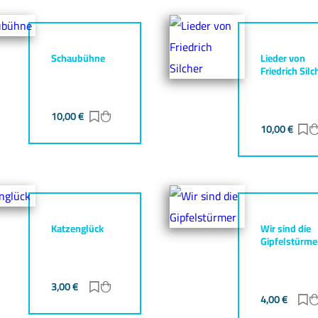
Schaubühne
Lieder von
Friedrich Silc
10,00
€
Zur Merkliste hinzufügen
Zum Warenkorb hinzufügen
gen
zufügen
10,00
€
Z
Katzenglück
Wir sind die
Gipfelstürme
3,00
€
Zur Merkliste hinzufügen
Zum Warenkorb hinzufügen
gen
zufügen
4,00
€
Z