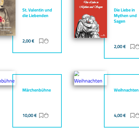
St. Valentin und
Die Liebe in
die Liebenden
Mythen und
Sagen
gen
zufügen
2,00
€
Zur Merkliste hinzufügen
Zum Warenkorb hinzufügen
2,00
€
Z
Märchenbühne
Weihnachten
gen
zufügen
10,00
€
Zur Merkliste hinzufügen
Zum Warenkorb hinzufügen
4,00
€
Z