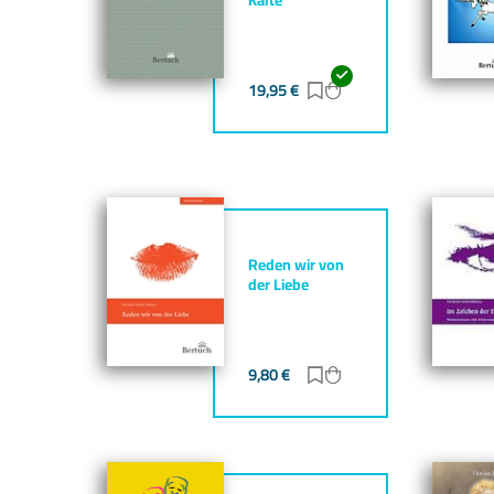
19,95
€
Zur Merkliste hinzufü
Zum Warenkorb hin
Reden wir von
der Liebe
9,80
€
Zur Merkliste hinzufü
Zum Warenkorb hin