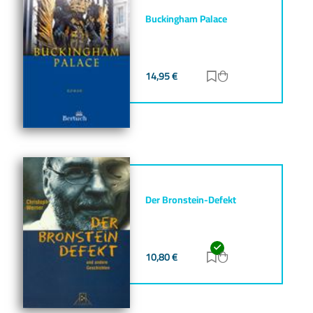
Buckingham Palace
14,95
€
Zur Merkliste hinz
Zum Warenkorb h
Der Bronstein-Defekt
10,80
€
Zur Merkliste hinz
Zum Warenkorb h