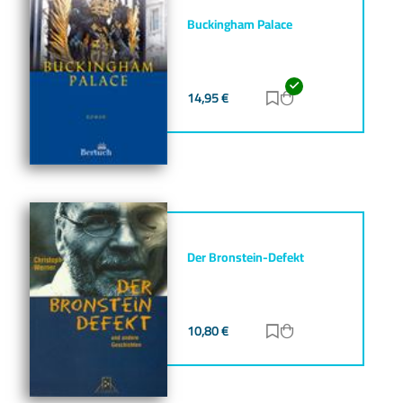
Buckingham Palace
14,95
€
Zur Merkliste hinz
Zum Warenkorb h
Der Bronstein-Defekt
10,80
€
Zur Merkliste hinz
Zum Warenkorb h